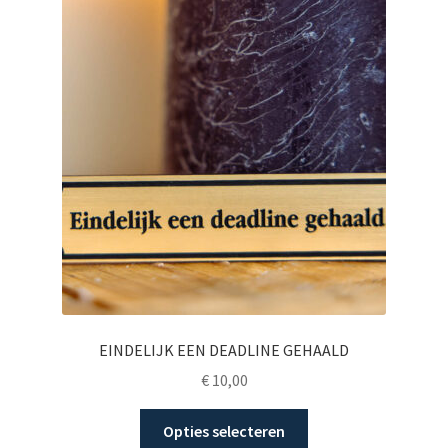
Deze
optie
kan
gekozen
worden
op
de
productpagina
EINDELIJK EEN DEADLINE GEHAALD
€
10,00
Dit
Opties selecteren
product