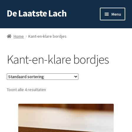
De Laatste Lach
Skip
Skip
Menu
to
to
navigation
content
Home
Home
Kant-en-klare bordjes
Producten
Kant-en-klare bordjes
Winkelwagen
Toont alle 4 resultaten